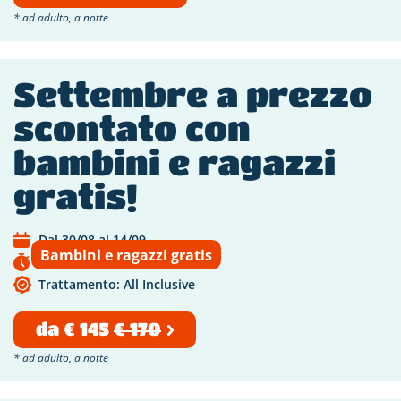
* ad adulto, a notte
Settembre a prezzo
scontato con
bambini e ragazzi
gratis!
Dal 30/08 al 14/09
Bambini e ragazzi gratis
Scade tra 28 giorni
Trattamento: All Inclusive
da
€ 145
€ 170
* ad adulto, a notte