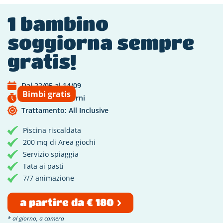
1 bambino
soggiorna sempre
gratis!
Dal 22/05 al 14/09
Bimbi gratis
Scade tra 28 giorni
Trattamento: All Inclusive
Piscina riscaldata
200 mq di Area giochi
Servizio spiaggia
Tata ai pasti
7/7 animazione
a partire da € 180
* al giorno, a camera