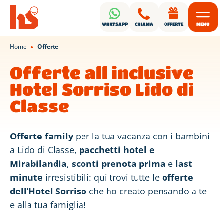
WHATSAPP
CHIAMA
OFFERTE
MENU
Home
Offerte
●
Offerte all inclusive
Hotel Sorriso Lido di
Classe
Offerte family
per la tua vacanza con i bambini
a Lido di Classe,
pacchetti hotel e
Mirabilandia
,
sconti prenota prima
e
last
minute
irresistibili: qui trovi tutte le
offerte
dell’Hotel Sorriso
che ho creato pensando a te
e alla tua famiglia!