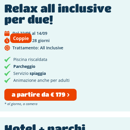
Relax all inclusive
per due!
Dal 22/05 al 14/09
Coppie
Scade tra 28 giorni
Trattamento: All Inclusive
Piscina riscaldata
Parcheggio
Servizio
spiaggia
Animazione anche per adulti
a partire da € 179
* al giorno, a camera
Hotel + parchi