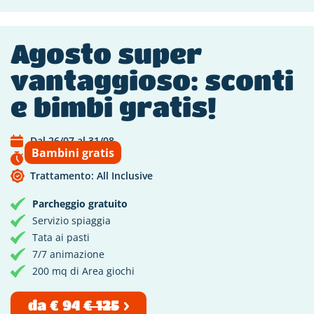
Agosto super
vantaggioso: sconti
e bimbi gratis!
Dal 26/07 al 31/08
Bambini gratis
Scade tra 15 giorni
Trattamento: All Inclusive
Parcheggio gratuito
Servizio spiaggia
Tata ai pasti
7/7 animazione
200 mq di Area giochi
da
€ 94
€ 125