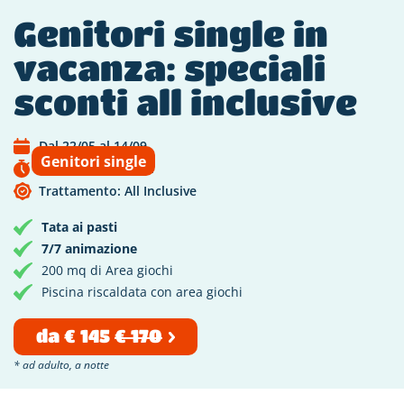
Genitori single in
vacanza: speciali
sconti all inclusive
Dal 22/05 al 14/09
Genitori single
Scade tra 28 giorni
Trattamento: All Inclusive
Tata ai pasti
7/7 animazione
200 mq di Area giochi
Piscina riscaldata con area giochi
da
€ 145
€ 170
* ad adulto, a notte