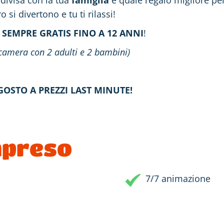
divisa con la tua
famiglia
e quale regalo migliore per 
o si divertono e tu ti rilassi!
 SEMPRE GRATIS FINO A 12 ANNI
!
n camera con 2 adulti e 2 bambini)
GOSTO A PREZZI LAST MINUTE!
mpreso
7/7 animazione