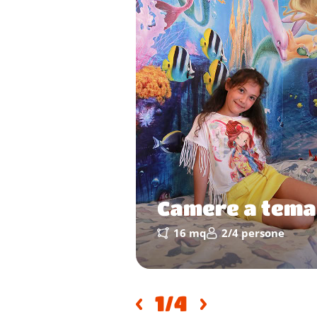
canti
Camere a tema
o a 5 persone
16 mq
2/4 persone
1
/4