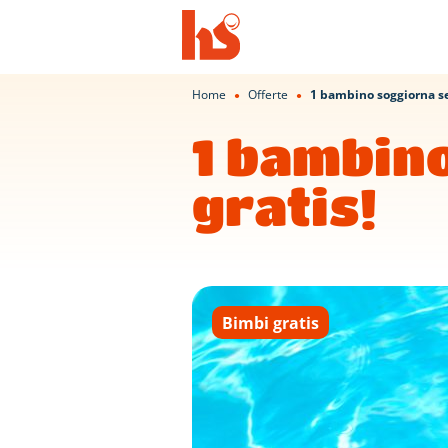
Home
Offerte
1 bambino soggiorna se
●
●
1 bambin
gratis!
Bimbi gratis