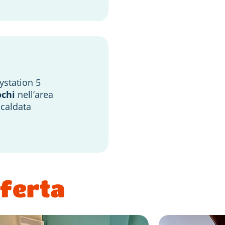
ystation 5
ochi
nell’area
scaldata
fferta