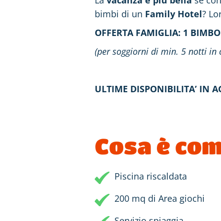
La
vacanza è più bella
se con
bimbi di un
Family Hotel
? Lor
OFFERTA FAMIGLIA:
1 BIMBO
(per soggiorni di min. 5 notti i
ULTIME DISPONIBILITA’ IN A
Cosa è co
Piscina riscaldata
200 mq di Area giochi
Servizio spiaggia