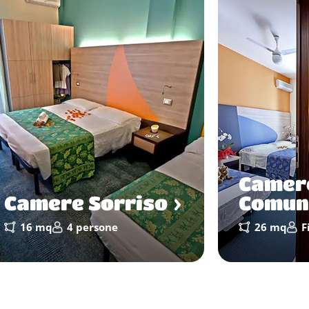
Camer
Camere Sorriso
Comun
16 mq
4 persone
26 mq
F