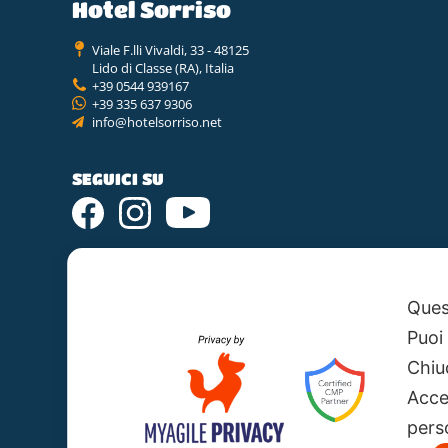
Hotel Sorriso
Viale F.lli Vivaldi, 33 - 48125
Lido di Classe (RA), Italia
+39 0544 939167
+39 335 637 9306
info@hotelsorriso.net
SEGUICI SU
Quest
Puoi
Chiu
Acce
perso
Ragione Sociale: Hotel Sorriso S.N.C. di Corallo Srl E C.
Sede Legale: Via Leopoldo Lucchi, 135 – 47521 Cesena (FC)