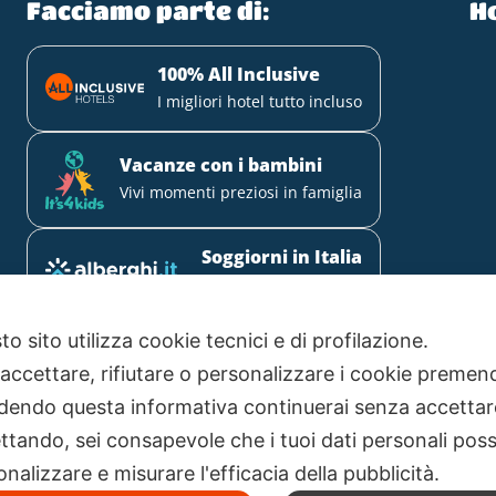
Facciamo parte di:
H
100% All Inclusive
I migliori hotel tutto incluso
Vacanze con i bambini
Vivi momenti preziosi in famiglia
Soggiorni in Italia
Solo hotel selezionati
Mirabilandia Partner
o sito utilizza cookie tecnici e di profilazione.
Il 1° parco divertimenti della
 accettare, rifiutare o personalizzare i cookie premend
Romagna
dendo questa informativa continuerai senza accetta
ttando, sei consapevole che i tuoi dati personali poss
nalizzare e misurare l'efficacia della pubblicità.
Cook