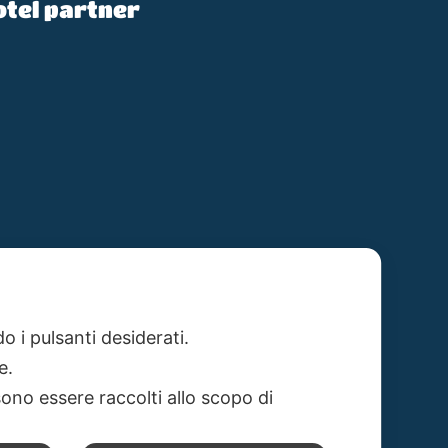
otel partner
o i pulsanti desiderati.
re.
ono essere raccolti allo scopo di
ie policy
Privacy policy
Realizzato da: