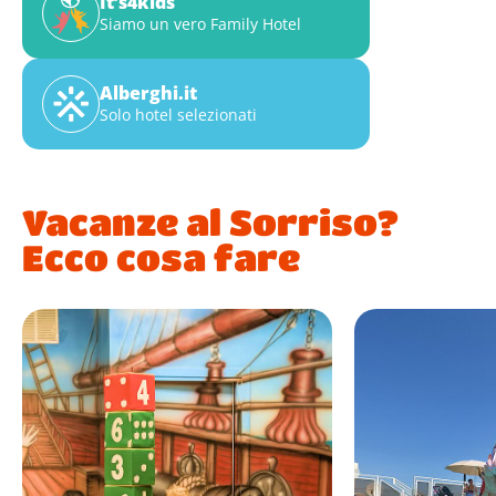
It’s4kids
Siamo un vero Family Hotel
Alberghi.it
Solo hotel selezionati
Vacanze al Sorriso?
Ecco cosa fare