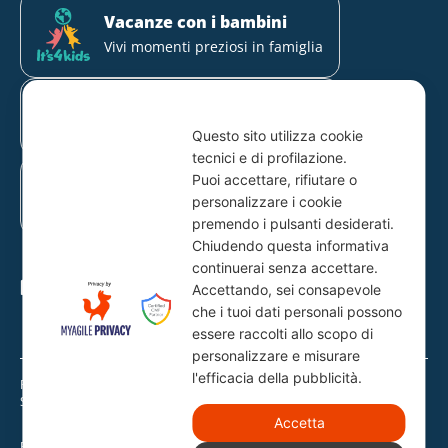
Vacanze con i bambini
Vivi momenti preziosi in famiglia
Soggiorni in Italia
Solo hotel selezionati
Questo sito utilizza cookie
tecnici e di profilazione.
Mirabilandia Partner
Puoi accettare, rifiutare o
Il 1° parco divertimenti della
personalizzare i cookie
Romagna
premendo i pulsanti desiderati.
Chiudendo questa informativa
continuerai senza accettare.
Hotel partner
Accettando, sei consapevole
che i tuoi dati personali possono
essere raccolti allo scopo di
personalizzare e misurare
l'efficacia della pubblicità.
Ragione Sociale: Hotel Sorriso S.N.C. di Corallo Srl E C.
Sede Legale: Via Leopoldo Lucchi, 135 – 47521 Cesena (FC)
Accetta
P.IVA e CF: 01005930407