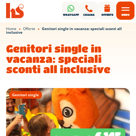
WHATSAPP
CHIAMA
OFFERTE
MENU
Home
Offerte
Genitori single in vacanza: speciali sconti all
●
●
inclusive
Genitori single in
vacanza: speciali
sconti all inclusive
Genitori single
€ 145